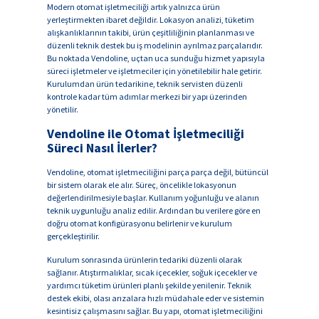
Modern otomat işletmeciliği artık yalnızca ürün
yerleştirmekten ibaret değildir. Lokasyon analizi, tüketim
alışkanlıklarının takibi, ürün çeşitliliğinin planlanması ve
düzenli teknik destek bu iş modelinin ayrılmaz parçalarıdır.
Bu noktada Vendoline, uçtan uca sunduğu hizmet yapısıyla
süreci işletmeler ve işletmeciler için yönetilebilir hale getirir.
Kurulumdan ürün tedarikine, teknik servisten düzenli
kontrole kadar tüm adımlar merkezi bir yapı üzerinden
yönetilir.
Vendoline ile Otomat İşletmeciliği
Süreci Nasıl İlerler?
Vendoline, otomat işletmeciliğini parça parça değil, bütüncül
bir sistem olarak ele alır. Süreç, öncelikle lokasyonun
değerlendirilmesiyle başlar. Kullanım yoğunluğu ve alanın
teknik uygunluğu analiz edilir. Ardından bu verilere göre en
doğru otomat konfigürasyonu belirlenir ve kurulum
gerçekleştirilir.
Kurulum sonrasında ürünlerin tedariki düzenli olarak
sağlanır. Atıştırmalıklar, sıcak içecekler, soğuk içecekler ve
yardımcı tüketim ürünleri planlı şekilde yenilenir. Teknik
destek ekibi, olası arızalara hızlı müdahale eder ve sistemin
kesintisiz çalışmasını sağlar. Bu yapı, otomat işletmeciliğini