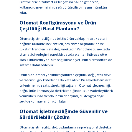
işletmeler için zahmetsiz bir çözüm haline getirirken,
kullanıcı deneyiminin de sürdürülebilir olmasını mümkün
kılar.
Otomat Konfigürasyonu ve Ürün
Çeşitliliği Nasıl Planlanır?
Otomat işletmeciliğinde tek tip ürün yaklaşımı artık yeterli
değildir. Kullanıcı beklentileri, beslenme alışkanlıkları ve
tüketim trendleri hızla değişmektedir. Vendoline bu noktada
otomat içi yerleşimi esnek bir yapıda planlar. İhtiyaca göre
klasik ürünlerin yanı sıra sağlıklı ve diyet ürün alternatifleri de
sisteme dahil edilebilir.
Ürün planlaması yapılırken yalnızca çeşitlilik değil, stok devri
ve raf ömrü gibi kriterler de dikkate alınır. Bu sayede hem israf
önlenir hem de satış sürekliliği sağlanır. Otomat işletmeciliği,
doğru ürün karmasıyla desteklendiğinde uzun vadede yüksek
verimlilik sunar. Vendoline’ın deneyimi, bu dengeyi doğru
şekilde kurmayı mümkün kılar.
Otomat İşletmeciliğinde Güvenilir ve
Sürdürülebilir Çözüm
Otomat işletmeciliği, doğru planlama ve profesyonel destekle