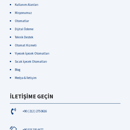
Kullanım Alanları
Misyonumuz
Otomatlar
Dijital Ödeme
Teknik Destek
Otomat Hizmeti
Yiyecek İçecek Otomatları
Sıcak İçecek Otomatları
Blog
Medya & İletişim
İLETİŞİME GEÇİN
+90 ( 212 ) 275 0616
+90 533 235 4477