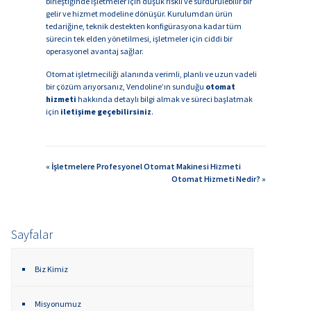
birleştiğinde işletmeler için düşük riskli ve sürdürülebilir bir
gelir ve hizmet modeline dönüşür. Kurulumdan ürün
tedariğine, teknik destekten konfigürasyona kadar tüm
sürecin tek elden yönetilmesi, işletmeler için ciddi bir
operasyonel avantaj sağlar.
Otomat işletmeciliği alanında verimli, planlı ve uzun vadeli
bir çözüm arıyorsanız, Vendoline’ın sunduğu
otomat
hizmeti
hakkında detaylı bilgi almak ve süreci başlatmak
için
iletişime geçebilirsiniz
.
« İşletmelere Profesyonel Otomat Makinesi Hizmeti
Otomat Hizmeti Nedir? »
Sayfalar
Biz Kimiz
Misyonumuz