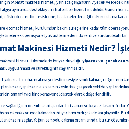
er için otomat makinesi hizmeti, yalnızca çalışanların yiyecek ve içecek ihti
 algıyı aynı anda destekleyen stratejik bir hizmet modelidir. Günün her sa
i, ofislerden üretim tesislerine, hastanelerden eğitim kurumlarına kadar 
ere otomat hizmeti, kurulumdan bakım süreçlerine kadar tüm operasyonun
şletmeler ek operasyonel yük üstlenmeden, düzenli ve sürdürülebilir bir h
mat Makinesi Hizmeti Nedir? İşl
akinesi hizmeti, işletmelerin ihtiyaç duyduğu
yiyecek ve içecek otom
ası, uygulanması ve sürekliliğinin sağlanmasıdır.
t yalnızca bir cihazın alana yerleştirilmesiyle sınırlı kalmaz; doğru ürün 
 planlaması yapılması ve sistemin kesintisiz çalışacak şekilde yapılandırıl
er için tamamlayıcı bir operasyonel destek olarak değerlendirilir.
ere sağladığı en önemli avantajlardan biri zaman ve kaynak tasarrufudur.
dışına çıkmak zorunda kalmadan ihtiyaçlarını hızlı şekilde karşılayabilir. Bu
kullanılmasını sağlar. Yoğun tempolu çalışma ortamlarında, bu tür çözümle