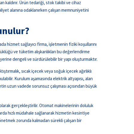
 kaldırır. Ürün tedariği, stok takibi ve cihaz
aaliyet alanına odaklanırken çalışan memnuniyetini
unulur?
da hizmet sağlayıcı firma, işletmenin fiziki koşullarını
büyüklüğü ve tüketim alışkanlıkları bu değerlendirme
yerine dengeli ve sürdürülebilir bir yapı oluşturmaktır.
ıştırmalık, sıcak içecek veya soğuk içecek ağırlıklı
ulabilir. Kurulum aşamasında elektrik altyapısı, alan
izmetin uzun vadede sorunsuz çalışması açısından büyük
arak gerçekleştirilir. Otomat makinelerinin doluluk
nlarda hızlı müdahale sağlanarak hizmetin kesintiye
yönetmek zorunda kalmadan sürekli çalışan bir