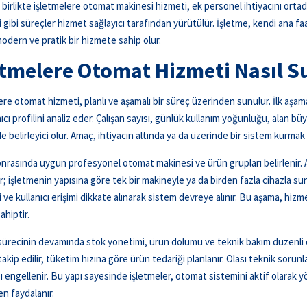
birlikte işletmelere otomat makinesi hizmeti, ek personel ihtiyacını ortadan
 gibi süreçler hizmet sağlayıcı tarafından yürütülür. İşletme, kendi ana f
modern ve pratik bir hizmete sahip olur.
etmelere Otomat Hizmeti Nasıl S
ere otomat hizmeti, planlı ve aşamalı bir süreç üzerinden sunulur. İlk aşama
nıcı profilini analiz eder. Çalışan sayısı, günlük kullanım yoğunluğu, alan 
e belirleyici olur. Amaç, ihtiyacın altında ya da üzerinde bir sistem kurmak 
onrasında uygun profesyonel otomat makinesi ve ürün grupları belirlenir. At
; işletmenin yapısına göre tek bir makineyle ya da birden fazla cihazla sun
i ve kullanıcı erişimi dikkate alınarak sistem devreye alınır. Bu aşama, h
hiptir.
ürecinin devamında stok yönetimi, ürün dolumu ve teknik bakım düzenli ol
 takip edilir, tüketim hızına göre ürün tedariği planlanır. Olası teknik soru
 engellenir. Bu yapı sayesinde işletmeler, otomat sistemini aktif olarak 
n faydalanır.