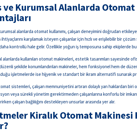
s ve Kurumsal Alanlarda Otomat
ntajları
kurumsal alanlarda otomat kullanımı, çalışan deneyimini doğrudan etkileyen
 ihtiyaçlarını karşılamak isteyen çalışanlar için hızlı ve erişilebilir bir çözü
 daha kontrollü hale gelir. Özellikle yoğun iş temposuna sahip ekiplerde bu d
 alanlarda kullanılan otomat makineleri, estetik tasarımları sayesinde of
 düzenli şekilde konumlandırılan makineler, hem fonksiyonel hem de düzenli 
duğu işletmelerde ise hijyenik ve standart bir ikram alternatifi sunarak pro
tomat sistemleri, çalışan memnuniyetini artıran dolaylı yan haklardan biri ol
syon veya sürekli yönetim gerektirmeden çalışanlarına konforlu bir imkan 
rirken çalışan bağlılığını destekleyen unsurlar arasında yer alır.
etmeler Kiralık Otomat Makinesi
r?