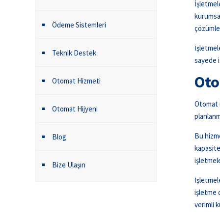
İşletmel
kurumsal
Ödeme Sistemleri
çözümler
İşletmel
Teknik Destek
sayede i
Oto
Otomat Hizmeti
Otomat m
Otomat Hijyeni
planlanm
Bu hizme
Blog
kapasite
işletmel
Bize Ulaşın
İşletmel
işletme 
verimli 