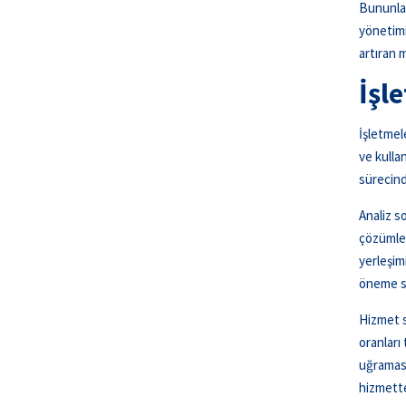
Bununla 
yönetimi
artıran 
İşl
İşletmel
ve kulla
sürecind
Analiz s
çözümler
yerleşim
öneme sa
Hizmet s
oranları
uğraması
hizmette