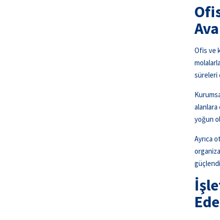
Ofi
Ava
Ofis ve 
molalarla
süreleri
Kurumsal
alanlara
yoğun ol
Ayrıca o
organiza
güçlendi
İşl
Ede