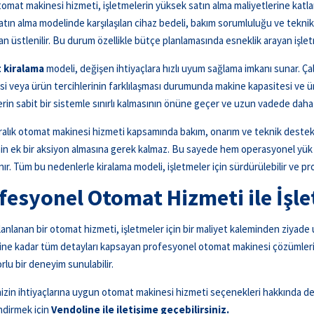
otomat makinesi hizmeti, işletmelerin yüksek satın alma maliyetlerine kat
Satın alma modelinde karşılaşılan cihaz bedeli, bakım sorumluluğu ve teknik
an üstlenilir. Bu durum özellikle bütçe planlamasında esneklik arayan işletm
 kiralama
modeli, değişen ihtiyaçlara hızlı uyum sağlama imkanı sunar. Ça
i veya ürün tercihlerinin farklılaşması durumunda makine kapasitesi ve ürü
erin sabit bir sistemle sınırlı kalmasının önüne geçer ve uzun vadede daha v
iralık otomat makinesi hizmeti kapsamında bakım, onarım ve teknik destek s
in ek bir aksiyon almasına gerek kalmaz. Bu sayede hem operasyonel yük 
lınır. Tüm bu nedenlerle kiralama modeli, işletmeler için sürdürülebilir ve p
fesyonel Otomat Hizmeti ile İşl
anlanan bir otomat hizmeti, işletmeler için bir maliyet kaleminden ziyade 
ine kadar tüm detayları kapsayan profesyonel otomat makinesi çözümleri say
rlu bir deneyim sunulabilir.
izin ihtiyaçlarına uygun otomat makinesi hizmeti seçenekleri hakkında deta
ndirmek için
Vendoline ile iletişime geçebilirsiniz
.