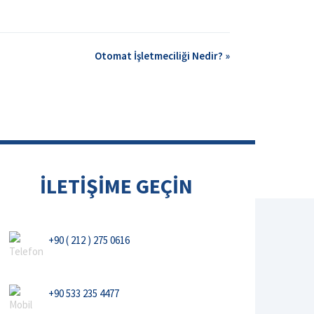
Otomat İşletmeciliği Nedir? »
İLETİŞİME GEÇİN
+90 ( 212 ) 275 0616
+90 533 235 4477