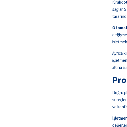
Kiralık 
sağlar. 
tarafınd
Otomat
değişmes
işletmel
Ayrıca k
işletmen
altına a
Pro
Doğru pl
süreçler
ve konfo
İşletmen
değerle