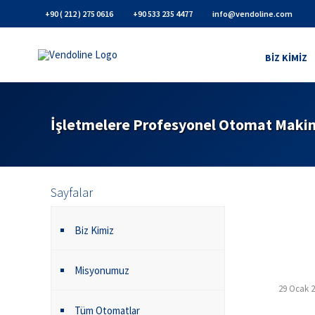
+90 ( 212 ) 275 0616
+90 533 235 4477
info@vendoline.com
BIZ KIMIZ
İşletmelere Profesyonel Otomat Makin
Sayfalar
Biz Kimiz
Misyonumuz
29 Ocak 
Tüm Otomatlar