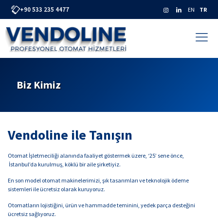
+90 533 235 4477
EN
TR
Biz Kimiz
Vendoline ile Tanışın
Otomat İşletmeciliği alanında faaliyet göstermek üzere, ‘25’ sene önce,
İstanbul’da kurulmuş, köklü bir aile şirketiyiz.
En son model otomat makinelerimizi, şık tasarımları ve teknolojik ödeme
sistemleri ile ücretsiz olarak kuruyoruz.
Otomatların lojistiğini, ürün ve hammadde teminini, yedek parça desteğini
ücretsiz sağlıyoruz.