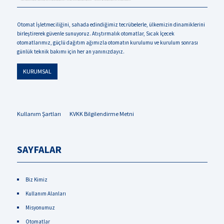
Otomat İşletmeciliğini, sahada edindiğimiz tecrübelerle, ülkemizin dinamiklerini
birleştirerek güvenle sunuyoruz. Atıştırmalık otomatlar, Sıcak İçecek
otomatlarımız, güçlü dağıtım ağımızla otomatın kurulumu ve kurulum sonrası
günlük teknik bakımı için her an yanınızdayız.
KURUMSAL
Kullanım Şartları
KVKK Bilgilendirme Metni
SAYFALAR
Biz Kimiz
Kullanım Alanları
Misyonumuz
Otomatlar