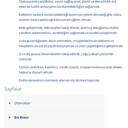
Operasyonel yeniliklere, uyum sağlayarak, planlı ve devamlılık arz
eden bir kalite anlayışının sürdürülebilirliğini sağlamak.
Kalitenin sadece sürdürülebilirliği bizim için yeterli olmadığı gibi, daha
iyisinin nasıl yapılacağı konusunda eğitim almak.
Ekibi geliştirmek, teknolojileri takip etmek, kurmuş olduğumuz kalite
yönetim sistemlerinin, sürekliliğini sağlamak ve sürekli iyileştirmek.
Gıda güvenliğinden ödün vermeden, müşterilerimizin beklenti ve
taleplerini en üst düzeyde karşılamak ve ürün çeşitliliğimizi geliştirmek.
İç ve dış piyasa dinamiklerini takip ederek, çağa yakışır çözümler
üretmek.
Çözüm üretirken; katılımcı, esnek, tutarlı, müşteri memnuniyeti odaklı,
topluma duyarlı olmak.
Kalite seviyemizi mümkün olan en üst düzeye taşımak.
Sayfalar
Otomatlar
Biz Kimiz