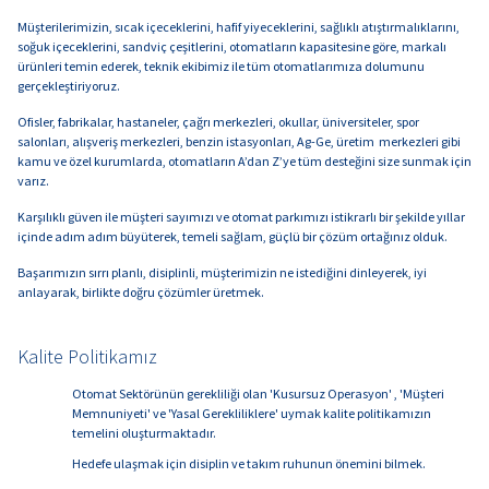
Müşterilerimizin, sıcak içeceklerini, hafif yiyeceklerini, sağlıklı atıştırmalıklarını,
soğuk içeceklerini, sandviç çeşitlerini, otomatların kapasitesine göre, markalı
ürünleri temin ederek, teknik ekibimiz ile tüm otomatlarımıza dolumunu
gerçekleştiriyoruz.
Ofisler, fabrikalar, hastaneler, çağrı merkezleri, okullar, üniversiteler, spor
salonları, alışveriş merkezleri, benzin istasyonları, Ag-Ge, üretim merkezleri gibi
kamu ve özel kurumlarda, otomatların A’dan Z’ye tüm desteğini size sunmak için
varız.
Karşılıklı güven ile müşteri sayımızı ve otomat parkımızı istikrarlı bir şekilde yıllar
içinde adım adım büyüterek, temeli sağlam, güçlü bir çözüm ortağınız olduk.
Başarımızın sırrı planlı, disiplinli, müşterimizin ne istediğini dinleyerek, iyi
anlayarak, birlikte doğru çözümler üretmek.
Kalite Politikamız
Otomat Sektörünün gerekliliği olan 'Kusursuz Operasyon' , 'Müşteri
Memnuniyeti' ve 'Yasal Gerekliliklere' uymak kalite politikamızın
temelini oluşturmaktadır.
Hedefe ulaşmak için disiplin ve takım ruhunun önemini bilmek.