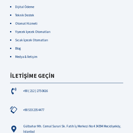
Dijital Ödeme
Teknik Destek
Otomat Hizmeti
Yiyecek İçecek Otomatları
Sıcak İçecek Otomatları
Blog
Medya & İletişim
İLETİŞİME GEÇİN
+90 ( 212 ) 275 0616
+90 533 235 4477
Gülbahar Mh. Cemal Sururi Sk. Fatih İş Merkezi No:4 34394 Mecidiyeköy,
İstanbul