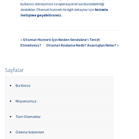
kullanıcı deneyimini ve operasyonel sürdürülebilirliği
destekler. Otomat hizmeti ile ilgili detaylar için
bizimle
iletişime geçebilirsiniz
.
« Otomat Hizmeti İçin Neden Vendoline'ı Tercih
Etmelisiniz?
Otomat Kiralama Nedir? Avantajları Neler? »
Sayfalar
Biz Kimiz
Misyonumuz
Tüm Otomatlar
Ödeme Sistemleri