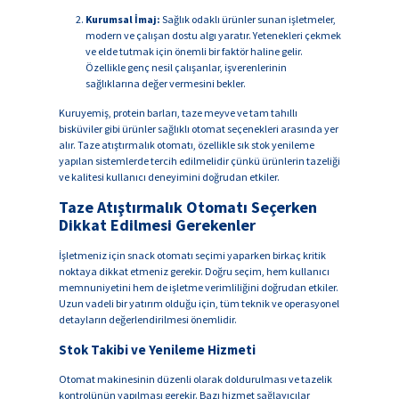
Kurumsal İmaj:
Sağlık odaklı ürünler sunan işletmeler,
modern ve çalışan dostu algı yaratır. Yetenekleri çekmek
ve elde tutmak için önemli bir faktör haline gelir.
Özellikle genç nesil çalışanlar, işverenlerinin
sağlıklarına değer vermesini bekler.
Kuruyemiş, protein barları, taze meyve ve tam tahıllı
bisküviler gibi ürünler sağlıklı otomat seçenekleri arasında yer
alır. Taze atıştırmalık otomatı, özellikle sık stok yenileme
yapılan sistemlerde tercih edilmelidir çünkü ürünlerin tazeliği
ve kalitesi kullanıcı deneyimini doğrudan etkiler.
Taze Atıştırmalık Otomatı Seçerken
Dikkat Edilmesi Gerekenler
İşletmeniz için snack otomatı seçimi yaparken birkaç kritik
noktaya dikkat etmeniz gerekir. Doğru seçim, hem kullanıcı
memnuniyetini hem de işletme verimliliğini doğrudan etkiler.
Uzun vadeli bir yatırım olduğu için, tüm teknik ve operasyonel
detayların değerlendirilmesi önemlidir.
Stok Takibi ve Yenileme Hizmeti
Otomat makinesinin düzenli olarak doldurulması ve tazelik
kontrolünün yapılması gerekir. Bazı hizmet sağlayıcılar