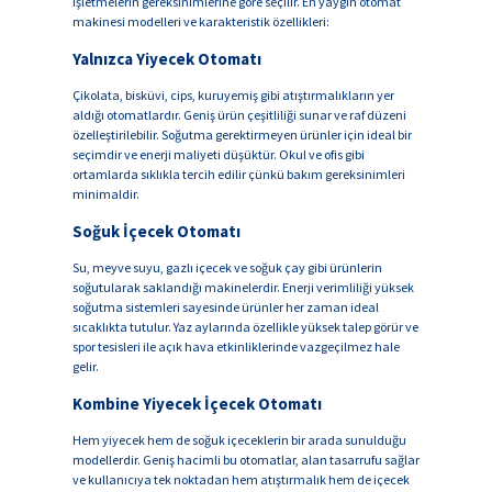
işletmelerin gereksinimlerine göre seçilir. En yaygın otomat
makinesi modelleri ve karakteristik özellikleri:
Yalnızca Yiyecek Otomatı
Çikolata, bisküvi, cips, kuruyemiş gibi atıştırmalıkların yer
aldığı otomatlardır. Geniş ürün çeşitliliği sunar ve raf düzeni
özelleştirilebilir. Soğutma gerektirmeyen ürünler için ideal bir
seçimdir ve enerji maliyeti düşüktür. Okul ve ofis gibi
ortamlarda sıklıkla tercih edilir çünkü bakım gereksinimleri
minimaldir.
Soğuk İçecek Otomatı
Su, meyve suyu, gazlı içecek ve soğuk çay gibi ürünlerin
soğutularak saklandığı makinelerdir. Enerji verimliliği yüksek
soğutma sistemleri sayesinde ürünler her zaman ideal
sıcaklıkta tutulur. Yaz aylarında özellikle yüksek talep görür ve
spor tesisleri ile açık hava etkinliklerinde vazgeçilmez hale
gelir.
Kombine Yiyecek İçecek Otomatı
Hem yiyecek hem de soğuk içeceklerin bir arada sunulduğu
modellerdir. Geniş hacimli bu otomatlar, alan tasarrufu sağlar
ve kullanıcıya tek noktadan hem atıştırmalık hem de içecek