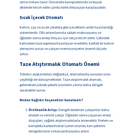
alma imkanı tanır. Üniversite kampüslerinde ve büyük
ofislerde tercih edilir çünkü farklı ihtiyaçları karşılayabilir.
Sıcak İçecek Otomatı
Kahve, çay ve sıcak çikolata gibi içeceklerin anlık hazırlandığı
sistemlerdir. Ofis ortamlarında sabah motivasyonu ve
öğleden sonra enerji ihtiyacı için sıkça tercih edilir. Çekirdek
kahveden taze espresso hazırlayan modeller, kaliteli bir kahve
deneyimi sunar ve çalışan memnuniyetini önemli ölçüde
artırır.
Taze Atıştırmalık Otomatı Önemi
Tüketici alışkanlıkları değiştikçe, otomatlarda sunulan ürün
çeşitliliği de dönüşmektedir. Taze atıştırmalık otomatı,
geleneksel yüksek şekerli ürünlerin yerine daha dengeli
seçenekler sunar.
Neden Sağlıklı Seçenekler Sunulmalı?
Üretkenlik Artışı:
Dengeli beslenen çalışanlar daha
enerjik ve verimli çalışır. Öğleden sonra yaşanan enerji
düşüşleri, sağlıklı atıştırmalıklarla önlenebilir. Protein ve
kompleks karbonhidrat içeren ürünler, kan şekerini
dengede tutar ve konsantrasyonu artırır.