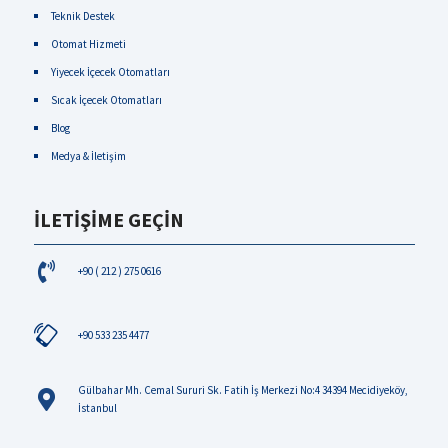
Teknik Destek
Otomat Hizmeti
Yiyecek İçecek Otomatları
Sıcak İçecek Otomatları
Blog
Medya & İletişim
İLETİŞİME GEÇİN
+90 ( 212 ) 275 0616
+90 533 235 4477
Gülbahar Mh. Cemal Sururi Sk. Fatih İş Merkezi No:4 34394 Mecidiyeköy,
İstanbul