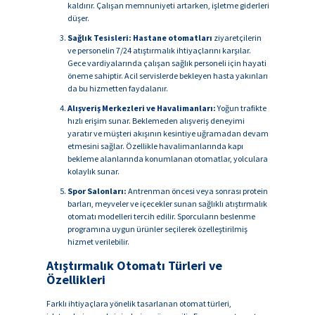
kaldırır. Çalışan memnuniyeti artarken, işletme giderleri
düşer.
Sağlık Tesisleri:
Hastane otomatları
ziyaretçilerin
ve personelin 7/24 atıştırmalık ihtiyaçlarını karşılar.
Gece vardiyalarında çalışan sağlık personeli için hayati
öneme sahiptir. Acil servislerde bekleyen hasta yakınları
da bu hizmetten faydalanır.
Alışveriş Merkezleri ve Havalimanları:
Yoğun trafikte
hızlı erişim sunar. Beklemeden alışveriş deneyimi
yaratır ve müşteri akışının kesintiye uğramadan devam
etmesini sağlar. Özellikle havalimanlarında kapı
bekleme alanlarında konumlanan otomatlar, yolculara
kolaylık sunar.
Spor Salonları:
Antrenman öncesi veya sonrası protein
barları, meyveler ve içecekler sunan sağlıklı atıştırmalık
otomatı modelleri tercih edilir. Sporcuların beslenme
programına uygun ürünler seçilerek özelleştirilmiş
hizmet verilebilir.
Atıştırmalık Otomatı Türleri ve
Özellikleri
Farklı ihtiyaçlara yönelik tasarlanan otomat türleri,