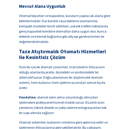
Mevcut Alana Uygunluk
Otomat boyutları ve kapasitesi, kurulum yapılacak alana göre
belirlenmelidir. Dar koridor veya bekleme alanlarında
kompakt modeller tercih edilirken, yüksek trafikli noktalarda
geniş kapasiteli kombine otomatlar daha uygun olur. Ayrıca
elektrik ve internet bağlantısı gibi altyapı gereksinimleri de
değerlendirilmelidir.
Taze Atıştırmalık Otomatı Hizmetleri
ile Kesintisiz Çözüm
Yiyecek içecek otomatı çözümleri, hızlı tüketim ihtiyacının
olduğu alanlarda pratik, ölçülebilir ve sürdürülebilir bir
alternatif sunar. Doğru planlanan bir atıştırmalık otomatı
sistemi, hem kullanıcı hem işletme açısından somut fayda
üretir.
Vendoline
, otomat satın alma zorunluluğu olmadan
işletmelere profesyonel hizmet modeli sunar. Düzenli ürün
yenileme, teknik destek ve çoklu ödeme entegrasyonları tek
bir yapı altında sağlanır.
Otomat sistemleri, kullanım verilerine göre optimize edilir ve
işletmenin ihtiyaçlarına göre şekillendirilir. Bu yaklaşım,