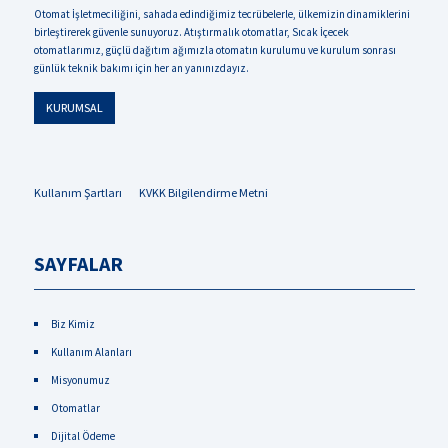
Otomat İşletmeciliğini, sahada edindiğimiz tecrübelerle, ülkemizin dinamiklerini
birleştirerek güvenle sunuyoruz. Atıştırmalık otomatlar, Sıcak İçecek
otomatlarımız, güçlü dağıtım ağımızla otomatın kurulumu ve kurulum sonrası
günlük teknik bakımı için her an yanınızdayız.
KURUMSAL
Kullanım Şartları
KVKK Bilgilendirme Metni
SAYFALAR
Biz Kimiz
Kullanım Alanları
Misyonumuz
Otomatlar
Dijital Ödeme