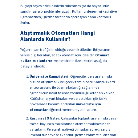
Bu yapı sayesinde ürünlerin tükenmesi ya da bayat ürün
sunulması gibi problemler azalır. Kullanıcı deneyimi kesintiye
uğramazken, işletme tarafında operasyon daha kontrollü
ilerler.
Atıştırmalık Otomatları Hangi
Alanlarda Kullanılır?
Yoğun insan trafiğinin olduğu ve anlık tüketim ihtiyacının
yükseldiği her alan, snack otomatı için idealdir.
Otomat
kullanım alanlarını
ve her birinin özelliklerini aşağıda
detaylandırdık:
Üniversite Kampüsleri:
Öğrenciler ders aralarında
hızlıca atıştırmalık ve içecek temin eder. Kampüs kartı
entegrasyonu ile ödeme kolaylığı sağlanır ve
öğrencilerin nakit taşıma zorunluluğu ortadan kalkar.
Kütüphane, yurt binaları ve ders blokları gibi farklı
noktalarda konumlandırılan
üniversite için
otomatlar
, öğrenci memnuniyetini artırır.
Kurumsal Ofisler:
Çalışanlar toplantı aralarında veya
mesai boyunca molalarında otomat makinesinden
yararlanır. Personel maliyeti olmadan sürekli servis
imkanı sunar ve ofis kantini işletme zahmetini ortadan