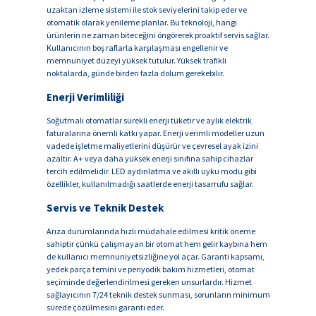
uzaktan izleme sistemi ile stok seviyelerini takip eder ve
otomatik olarak yenileme planlar. Bu teknoloji, hangi
ürünlerin ne zaman biteceğini öngörerek proaktif servis sağlar.
Kullanıcının boş raflarla karşılaşması engellenir ve
memnuniyet düzeyi yüksek tutulur. Yüksek trafikli
noktalarda, günde birden fazla dolum gerekebilir.
Enerji Verimliliği
Soğutmalı otomatlar sürekli enerji tüketir ve aylık elektrik
faturalarına önemli katkı yapar. Enerji verimli modeller uzun
vadede işletme maliyetlerini düşürür ve çevresel ayak izini
azaltır. A+ veya daha yüksek enerji sınıfına sahip cihazlar
tercih edilmelidir. LED aydınlatma ve akıllı uyku modu gibi
özellikler, kullanılmadığı saatlerde enerji tasarrufu sağlar.
Servis ve Teknik Destek
Arıza durumlarında hızlı müdahale edilmesi kritik öneme
sahiptir çünkü çalışmayan bir otomat hem gelir kaybına hem
de kullanıcı memnuniyetsizliğine yol açar. Garanti kapsamı,
yedek parça temini ve periyodik bakım hizmetleri, otomat
seçiminde değerlendirilmesi gereken unsurlardır. Hizmet
sağlayıcının 7/24 teknik destek sunması, sorunların minimum
sürede çözülmesini garanti eder.