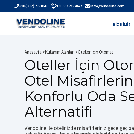
+90 ( 212 ) 275 0616
+90 533 235 4477
info@vendoline.com
BIZ KIMIZ
Anasayfa
Kullanım Alanları
Oteller İçin Otomat
Oteller İçin Oto
Otel Misafirlerin
Konforlu Oda Se
Alternatifi
Vendoline ile otelinizde misafirleriniz gece geç s
kahvaltı öncesi, havuz başında dinlenirken taze s