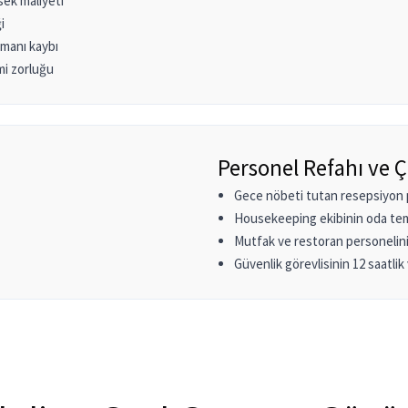
sek maliyeti
i
amanı kaybı
mi zorluğu
Personel Refahı ve 
Gece nöbeti tutan resepsiyon p
Housekeeping ekibinin oda temi
Mutfak ve restoran personelini
Güvenlik görevlisinin 12 saatli