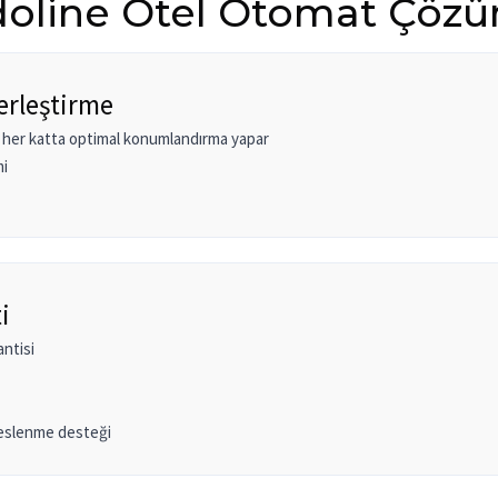
oline Otel Otomat Çözü
Yerleştirme
k her katta optimal konumlandırma yapar
mi
i
antisi
 beslenme desteği