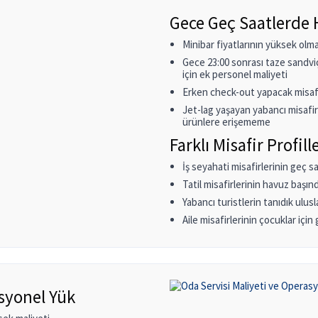
Gece Geç Saatlerde 
Minibar fiyatlarının yüksek olma
Gece 23:00 sonrası taze sandviç,
için ek personel maliyeti
Erken check-out yapacak misafir
Jet-lag yaşayan yabancı misafir
ürünlere erişememe
Farklı Misafir Profill
İş seyahati misafirlerinin geç sa
Tatil misafirlerinin havuz başınd
Yabancı turistlerin tanıdık ulus
Aile misafirlerinin çocuklar için
asyonel Yük