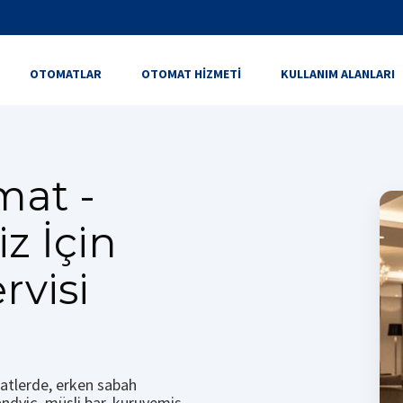
OTOMATLAR
OTOMAT HIZMETI
KULLANIM ALANLARI
mat -
iz İçin
rvisi
aatlerde, erken sabah
andviç, müsli bar, kuruyemiş